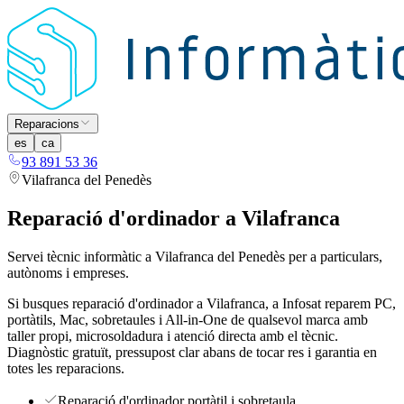
Reparacions
es
ca
93 891 53 36
Vilafranca del Penedès
Reparació d'ordinador a Vilafranca
Servei tècnic informàtic a Vilafranca del Penedès per a particulars,
autònoms i empreses.
Si busques reparació d'ordinador a Vilafranca, a Infosat reparem PC,
portàtils, Mac, sobretaules i All-in-One de qualsevol marca amb
taller propi, microsoldadura i atenció directa amb el tècnic.
Diagnòstic gratuït, pressupost clar abans de tocar res i garantia en
totes les reparacions.
Reparació d'ordinador portàtil i sobretaula