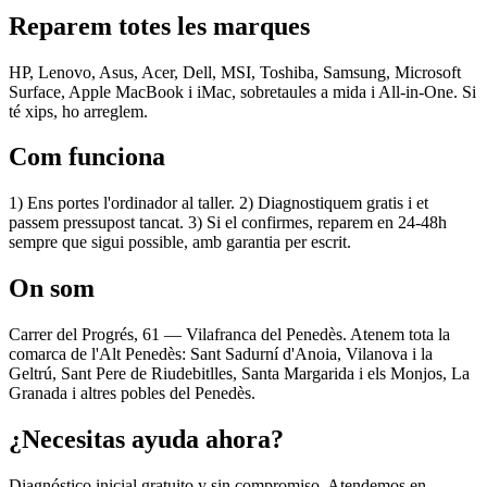
Reparem totes les marques
HP, Lenovo, Asus, Acer, Dell, MSI, Toshiba, Samsung, Microsoft
Surface, Apple MacBook i iMac, sobretaules a mida i All-in-One. Si
té xips, ho arreglem.
Com funciona
1) Ens portes l'ordinador al taller. 2) Diagnostiquem gratis i et
passem pressupost tancat. 3) Si el confirmes, reparem en 24-48h
sempre que sigui possible, amb garantia per escrit.
On som
Carrer del Progrés, 61 — Vilafranca del Penedès. Atenem tota la
comarca de l'Alt Penedès: Sant Sadurní d'Anoia, Vilanova i la
Geltrú, Sant Pere de Riudebitlles, Santa Margarida i els Monjos, La
Granada i altres pobles del Penedès.
¿Necesitas ayuda ahora?
Diagnóstico inicial gratuito y sin compromiso. Atendemos en