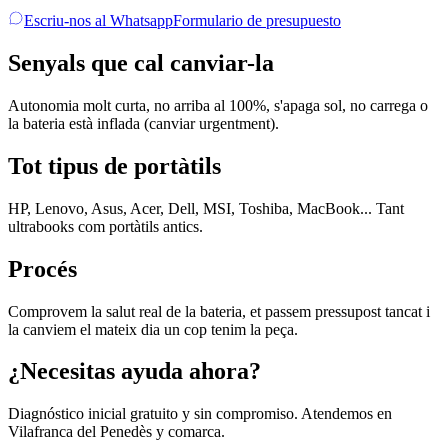
Escriu-nos al Whatsapp
Formulario de presupuesto
Senyals que cal canviar-la
Autonomia molt curta, no arriba al 100%, s'apaga sol, no carrega o
la bateria està inflada (canviar urgentment).
Tot tipus de portàtils
HP, Lenovo, Asus, Acer, Dell, MSI, Toshiba, MacBook... Tant
ultrabooks com portàtils antics.
Procés
Comprovem la salut real de la bateria, et passem pressupost tancat i
la canviem el mateix dia un cop tenim la peça.
¿Necesitas ayuda ahora?
Diagnóstico inicial gratuito y sin compromiso. Atendemos en
Vilafranca del Penedès y comarca.