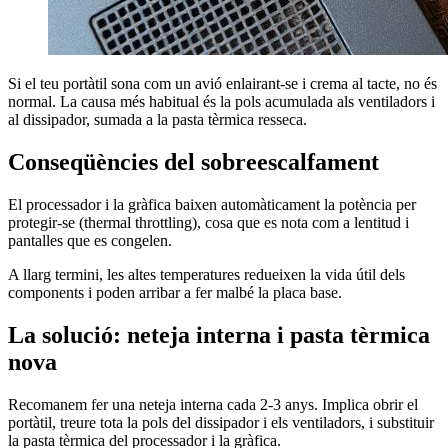
Si el teu portàtil sona com un avió enlairant-se i crema al tacte, no és
normal. La causa més habitual és la pols acumulada als ventiladors i
al dissipador, sumada a la pasta tèrmica resseca.
Conseqüències del sobreescalfament
El processador i la gràfica baixen automàticament la potència per
protegir-se (thermal throttling), cosa que es nota com a lentitud i
pantalles que es congelen.
A llarg termini, les altes temperatures redueixen la vida útil dels
components i poden arribar a fer malbé la placa base.
La solució: neteja interna i pasta tèrmica
nova
Recomanem fer una neteja interna cada 2-3 anys. Implica obrir el
portàtil, treure tota la pols del dissipador i els ventiladors, i substituir
la pasta tèrmica del processador i la gràfica.