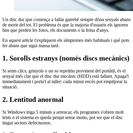
Un disc dur que comença a fallar gairebé sempre dóna senyals abans
de morir del tot. El problema és que la majoria d'usuaris els ignoren
fins que perden les fotos, els documents o la feina d'anys.
En aquest article t'expliquem els símptomes més habituals i què pots
fer abans que sigui massa tard.
1. Sorolls estranys (només discs mecànics)
Si sents clics, grinyols o un so repetitiu provinent del portàtil, és el
senyal més clar que el disc dur mecànic (HDD) està fallant. Apaga'l
immediatament i porta'l al taller: cada minut encès pot empitjorar la
situació.
2. Lentitud anormal
Si Windows triga 5 minuts a arrencar, els programes s'obren molt
lents o el sistema es queda penjat sense motiu, pot ser que el disc
tingui sectors defectuosos.