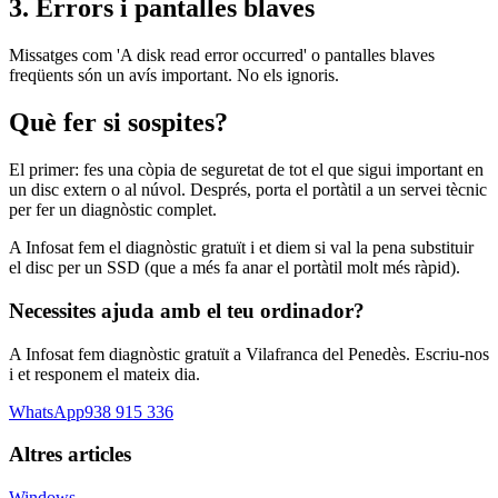
3. Errors i pantalles blaves
Missatges com 'A disk read error occurred' o pantalles blaves
freqüents són un avís important. No els ignoris.
Què fer si sospites?
El primer: fes una còpia de seguretat de tot el que sigui important en
un disc extern o al núvol. Després, porta el portàtil a un servei tècnic
per fer un diagnòstic complet.
A Infosat fem el diagnòstic gratuït i et diem si val la pena substituir
el disc per un SSD (que a més fa anar el portàtil molt més ràpid).
Necessites ajuda amb el teu ordinador?
A Infosat fem diagnòstic gratuït a Vilafranca del Penedès. Escriu-nos
i et responem el mateix dia.
WhatsApp
938 915 336
Altres articles
Windows