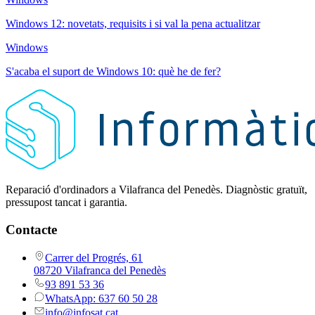
Windows 12: novetats, requisits i si val la pena actualitzar
Windows
S'acaba el suport de Windows 10: què he de fer?
Reparació d'ordinadors a Vilafranca del Penedès. Diagnòstic gratuït,
pressupost tancat i garantia.
Contacte
Carrer del Progrés, 61
08720 Vilafranca del Penedès
93 891 53 36
WhatsApp: 637 60 50 28
info@infosat.cat