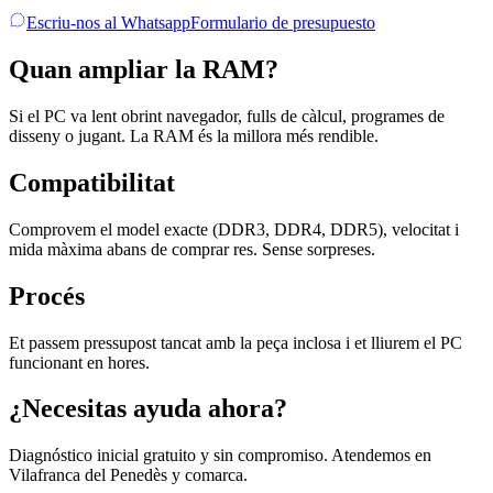
Escriu-nos al Whatsapp
Formulario de presupuesto
Quan ampliar la RAM?
Si el PC va lent obrint navegador, fulls de càlcul, programes de
disseny o jugant. La RAM és la millora més rendible.
Compatibilitat
Comprovem el model exacte (DDR3, DDR4, DDR5), velocitat i
mida màxima abans de comprar res. Sense sorpreses.
Procés
Et passem pressupost tancat amb la peça inclosa i et lliurem el PC
funcionant en hores.
¿Necesitas ayuda ahora?
Diagnóstico inicial gratuito y sin compromiso. Atendemos en
Vilafranca del Penedès y comarca.